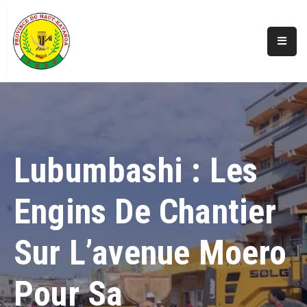
Accueil
Actualités
A
Propos
Lubumbashi : Les
Secteurs
Engins De Chantier
Infos
Covid
Sur L’avenue Moero
Perspectives
Galerie
Pour Sa