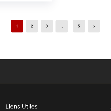
1
2
3
5
...
Liens Utiles