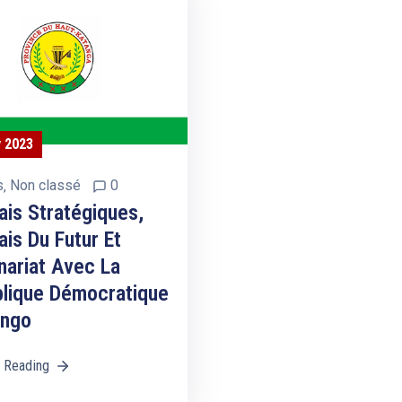
y 2023
s
‚
Non classé
0
ais Stratégiques,
ais Du Futur Et
nariat Avec La
lique Démocratique
ongo
 Reading