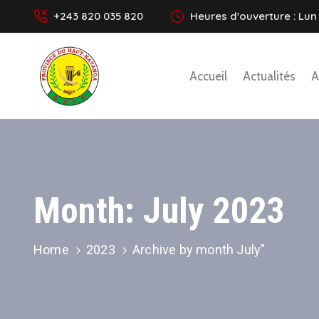
+243 820 035 820
Heures d'ouverture : Lun 
Accueil
Actualités
A
Month:
July 2023
Home
2023
Archive by month July"