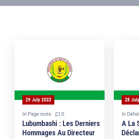
29 July 2023
28 Jul
In
Page noire
0
In
Défe
Lubumbashi : Les Derniers
A La 
Hommages Au Directeur
Décla