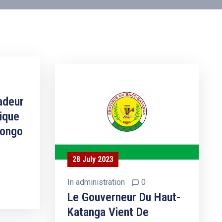
adeur
ique
Congo
28 July 2023
In
administration
0
Le Gouverneur Du Haut-
Katanga Vient De