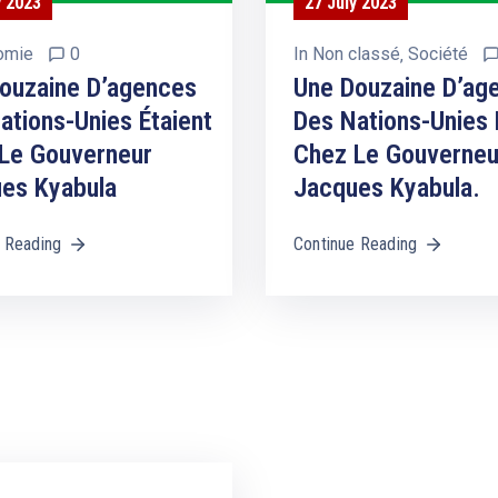
y 2023
27 July 2023
omie
0
In
Non classé
‚
Société
ouzaine D’agences
Une Douzaine D’ag
ations-Unies Étaient
Des Nations-Unies 
Le Gouverneur
Chez Le Gouverneu
es Kyabula
Jacques Kyabula.
 Reading
Continue Reading