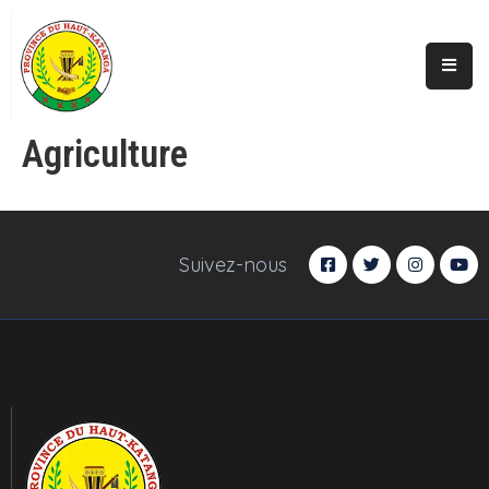
Accueil
Actualités
Agriculture
A
Propos
Secteurs
Suivez-nous
Infos
Covid
Perspectives
Galerie
Contacts