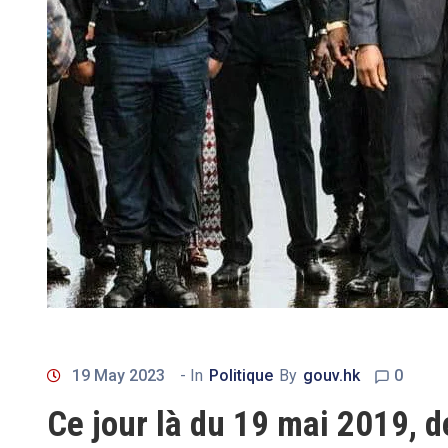
19 May 2023
- In
Politique
By
gouv.hk
0
Ce jour là du 19 mai 2019, d