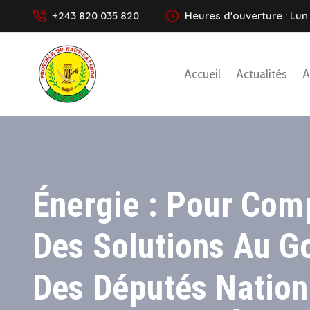
+243 820 035 820
Heures d'ouverture : Lun 
Accueil
Actualités
A
Énergie : Pour Com
Des Solutions Au G
Des Députés Nation