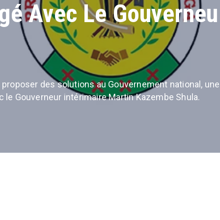
gé Avec Le Gouverneur
et proposer des solutions au Gouvernement national, un
c le Gouverneur intérimaire Martin Kazembe Shula.