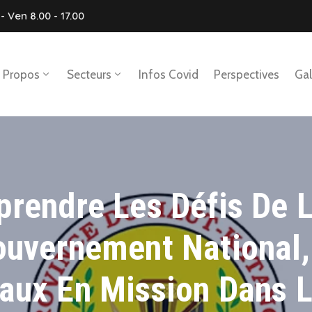
- Ven 8.00 - 17.00
 Propos
Secteurs
Infos Covid
Perspectives
Gal
prendre Les Défis De 
ouvernement National,
aux En Mission Dans 