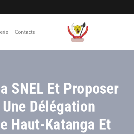
erie
Contacts
La SNEL Et Proposer
 Une Délégation
Le Haut-Katanga Et