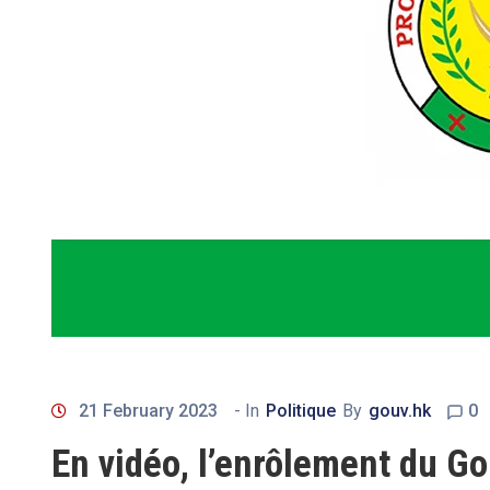
21 February 2023
- In
Politique
By
gouv.hk
0
En vidéo, l’enrôlement du G