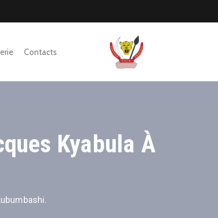
erie
Contacts
cques Kyabula À
 Lubumbashi.