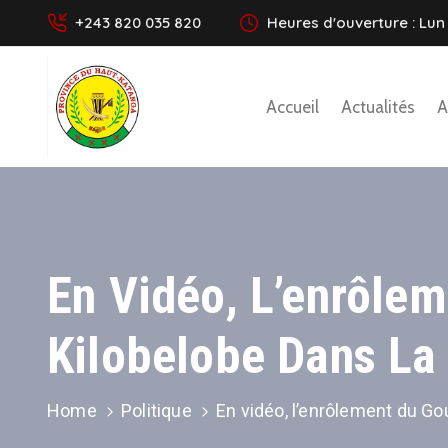
+243 820 035 820
Heures d'ouverture : Lun 
Accueil
Actualités
A
En Vidéo, L’enrôle
Kilobelobe Dans La
Home
Politique
En vidéo, l’enrôlement du Go