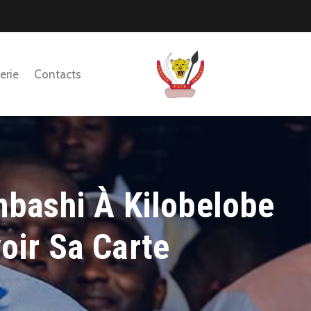
erie
Contacts
mbashi À Kilobelobe
oir Sa Carte