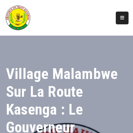
Accueil
Actualités
A
Propos
Village Malambwe
Secteurs
Sur La Route
Infos
Covid
Kasenga : Le
Perspectives
Galerie
Gouverneur