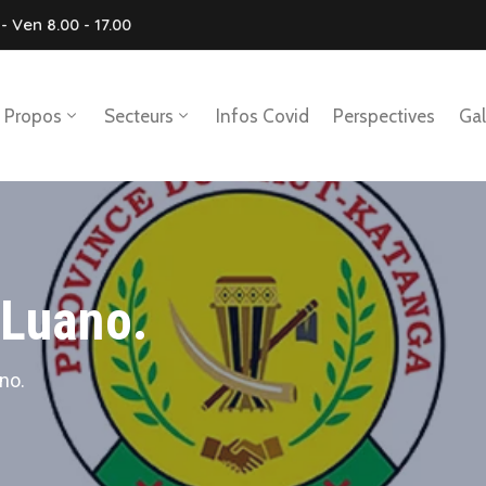
- Ven 8.00 - 17.00
 Propos
Secteurs
Infos Covid
Perspectives
Gal
 Luano.
no.