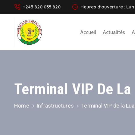
+243 820 035 820
Heures d'ouverture : Lun 
Accueil
Actualités
A
Terminal VIP De La
Home
Infrastructures
Terminal VIP de la Lua