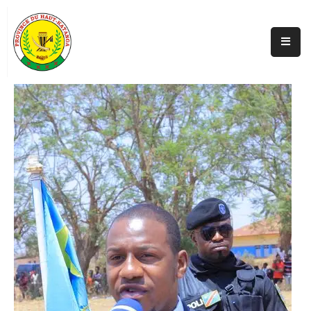
Accueil
Actualités
A
Propos
Secteurs
Infos
Covid
Perspectives
Galerie
Contacts