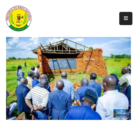
Accueil
Actualités
A
Propos
Secteurs
Infos
Covid
Perspectives
Galerie
Contacts