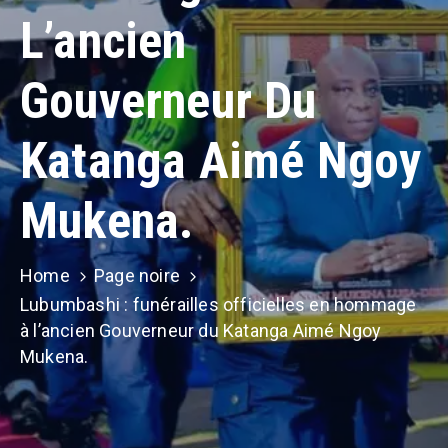
Contacts
L’ancien
Gouverneur Du
Katanga Aimé Ngoy
Mukena.
Home
Page noire
Lubumbashi : funérailles officielles en hommage
à l’ancien Gouverneur du Katanga Aimé Ngoy
Mukena.