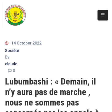
Accueil
Actualités
A
14 October 2022
Propos
Société
Secteurs
By
Infos
claude
Covid
0
Perspectives
Lubumbashi : « Demain, il
Galerie
n’y aura pas de marche ,
Contacts
nous ne sommes pas