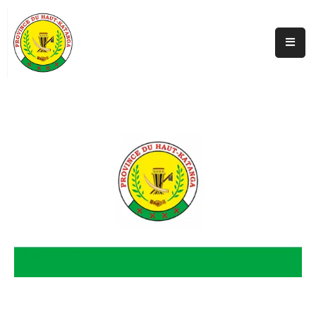
Accueil
Actualités
A
Propos
Secteurs
Infos
Covid
Perspectives
Galerie
Contacts