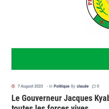
7 August 2023
- In
Politique
By
claude
0
Le Gouverneur Jacques Kyab
toutes les forces vives