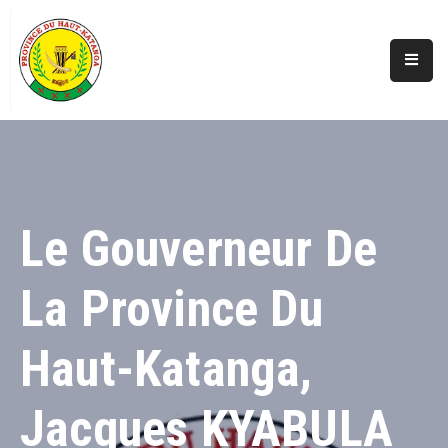
Accueil
Actualités
A
Propos
Le Gouverneur De
Secteurs
La Province Du
Infos
Covid
Haut-Katanga,
Perspectives
Galerie
Jacques KYABULA