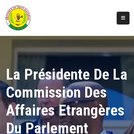
Accueil
Actualités
A
Propos
La Présidente De La
Secteurs
Commission Des
Infos
Covid
Affaires Etrangères
Perspectives
Galerie
Du Parlement