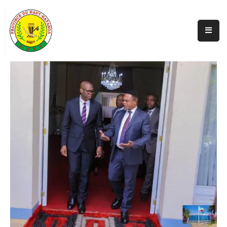
Accueil
Actualités
A
Propos
Secteurs
Infos
Covid
Perspectives
Galerie
Contacts