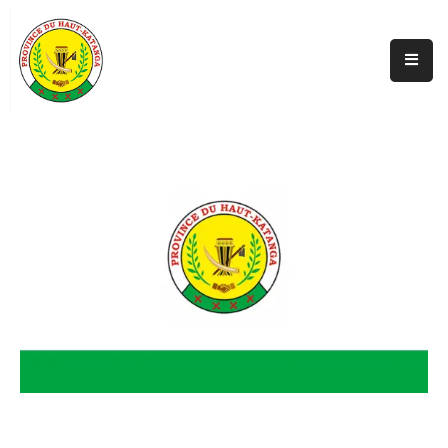
Accueil
Actualités
A
Propos
Secteurs
Infos
Covid
Perspectives
Galerie
Contacts