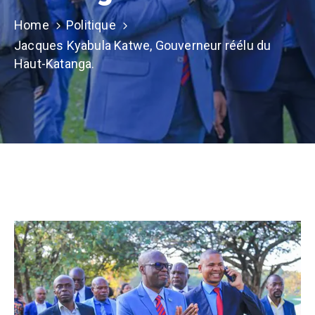
Contacts
Home
Politique
Jacques Kyabula Katwe, Gouverneur réélu du
Haut-Katanga.