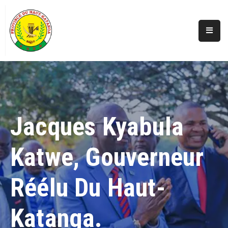
Accueil
Actualités
A
Propos
Jacques Kyabula
Secteurs
Katwe, Gouverneur
Infos
Covid
Réélu Du Haut-
Perspectives
Galerie
Katanga.