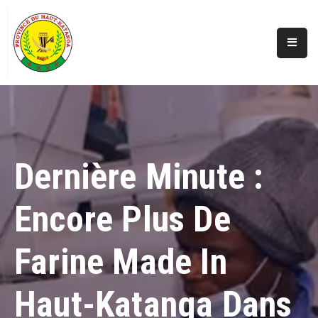
Accueil
Actualités
A
Propos
Dernière Minute :
Secteurs
Encore Plus De
Infos
Covid
Farine Made In
Perspectives
Galerie
Haut-Katanga Dans