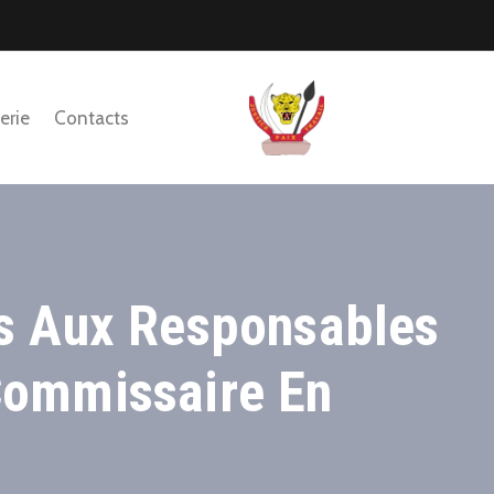
erie
Contacts
es Aux Responsables
Commissaire En