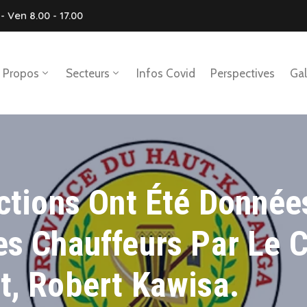
- Ven 8.00 - 17.00
 Propos
Secteurs
Infos Covid
Perspectives
Gal
uctions Ont Été Donné
es Chauffeurs Par Le 
t, Robert Kawisa.