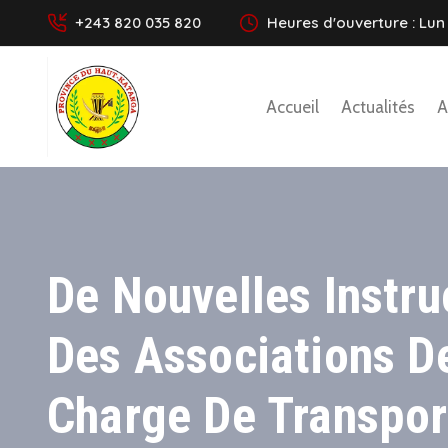
+243 820 035 820
Heures d'ouverture : Lun 
Accueil
Actualités
A
De Nouvelles Instr
Des Associations D
Charge De Transpor