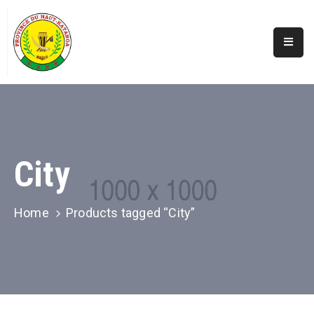
Accueil
Actualités
A
Propos
City
Secteurs
Infos
Home
Products tagged “City”
Covid
Perspectives
Galerie