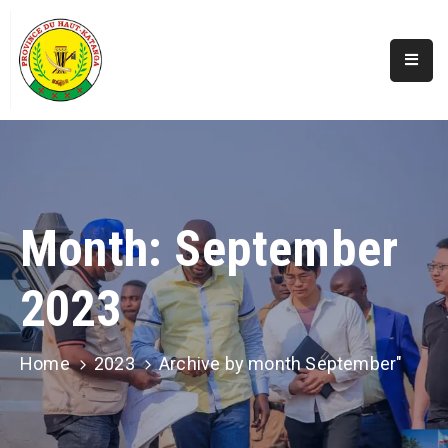
Accueil
Actualités
A
Propos
Month:
September
Secteurs
2023
Infos
Covid
Perspectives
Home
2023
Archive by month September"
Galerie