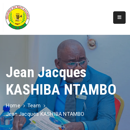
Accueil
Actualités
A
Propos
Jean Jacques
Secteurs
KASHIBA NTAMBO
Infos
Covid
Perspectives
Home
Team
Jean Jacques KASHIBA NTAMBO
Galerie