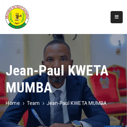
Accueil
Actualités
A
Propos
Jean-Paul KWETA
Secteurs
MUMBA
Infos
Covid
Perspectives
Home
Team
Jean-Paul KWETA MUMBA
Galerie